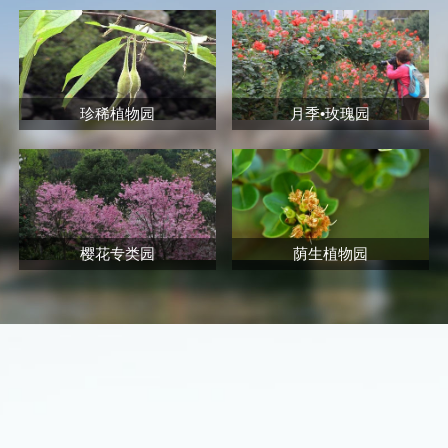
珍稀植物园
月季•玫瑰园
樱花专类园
荫生植物园