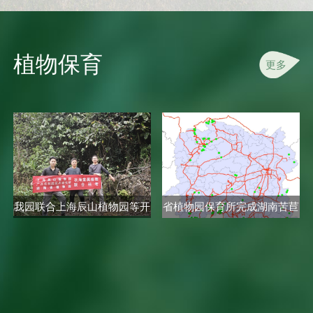
植物保育
更多
我园联合上海辰山植物园等开
省植物园保育所完成湖南苦苣
展秋海..
苔科植..