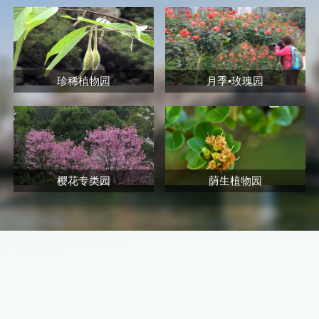
珍稀植物园
月季•玫瑰园
樱花专类园
荫生植物园