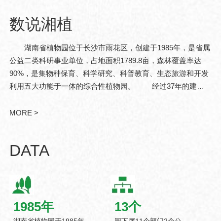
数说湘植
湖南省植物园位于长沙市雨花区，创建于1985年，是省属
公益二类科研事业单位，占地面积1789.8亩，森林覆盖率达
90%，是集物种保育、科学研究、科普教育、生态旅游和开发
利用五大功能于一体的综合性植物园。 经过37年的建
设，现已发展成为中亚热带珍稀濒危植物迁地保育和战略性植
物资源储备基地。湖南省..
MORE >
DATA
1985
年
13
个
湖南省植物园于1985年
园下属11个部门2个公