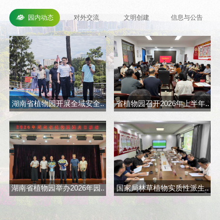
园内动态
对外交流
文明创建
信息与公告
湖南省植物园开展全域安全..
省植物园召开2026年上半年..
省
湖南省植物园举办2026年园..
国家局林草植物实质性派生..
长