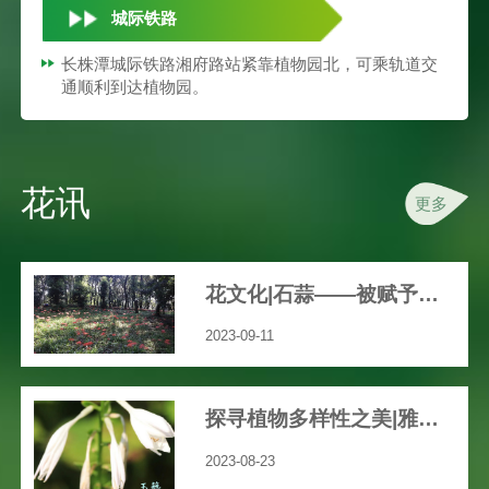
城际铁路
长株潭城际铁路湘府路站紧靠植物园北，可乘轨道交
通顺利到达植物园。
花讯
更多
花文化|石蒜——被赋予众多文艺、神秘色彩的花
2023-09-11
探寻植物多样性之美|雅致之花“玉簪”
2023-08-23