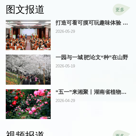
图文报道
更多
打造可看可摸可玩趣味体验 湖南林草科技周在省植物园启动
2026-05-29
一园与一城∣把论文“种”在山野
2026-05-19
“五一”来湘聚丨湖南省植物园邀你探秘“真假”玫瑰，畅游浪漫花海
2026-04-29
视频报道
更多