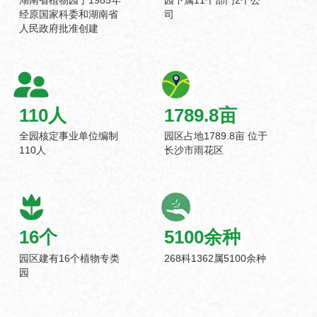
经原国家科委和湖南省
司
人民政府批准创建
110
人
1789.8
亩
全园核定事业单位编制
园区占地1789.8亩 位于
110人
长沙市雨花区
16
个
5100
余种
园区建有16个植物专类
268科1362属5100余种
园