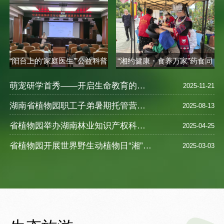
“阳台上的‘家庭医生’”公益科普
“湘约健康・食养万家”药食同
讲座..
源健康..
萌宠研学首秀——开启生命教育的奇妙之旅
2025-11-21
湖南省植物园职工子弟暑期托管营圆满落幕 ——探索自然奥秘，乐享缤纷暑假
2025-08-13
省植物园举办湖南林业知识产权科普宣教活动
2025-04-25
省植物园开展世界野生动植物日“湘”遇奇珍--珍稀野生植物探访之旅活动
2025-03-03