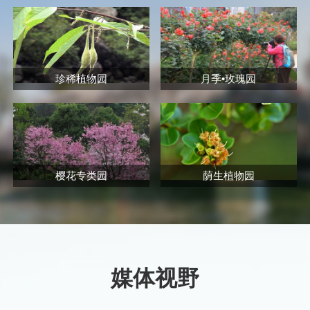
珍稀植物园
月季•玫瑰园
樱花专类园
荫生植物园
媒体视野