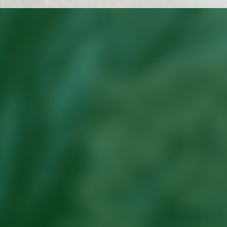
海辰山植物园等开
省植物园保育所完成湖南苦苣
展秋海..
苔科植..