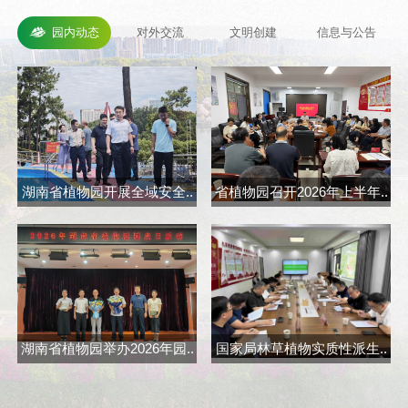
园内动态
对外交流
文明创建
信息与公告
湖南省植物园开展全域安全..
省植物园召开2026年上半年..
省
湖南省植物园举办2026年园..
国家局林草植物实质性派生..
长