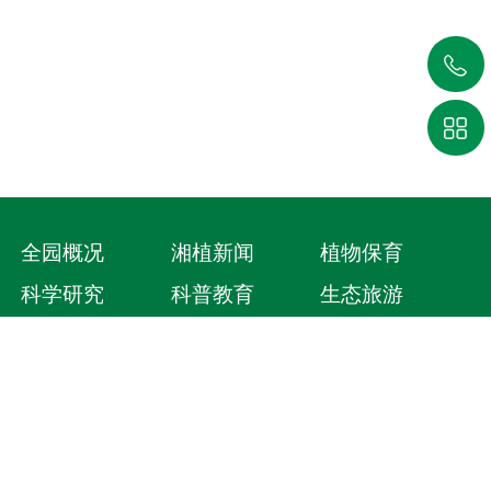
110
人
1789.8
亩
16
个
5100
余种
全园概况
湘植新闻
植物保育
科学研究
科普教育
生态旅游
党的建设
联系我们
版权所有 Copyright © 2023 湖南省植物园官网
营业执照查阅
湘ICP备18003953号-1