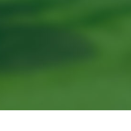
“阳台上的‘家庭医生’”公益科普
“湘约健康・食养
讲座..
源健康.
萌宠研学首秀——开启生命教育的奇妙之旅
湖南省植物园职工子弟暑期托管营圆满落幕 ——探索自然奥秘，乐享缤纷暑假
省植物园举办湖南林业知识产权科普宣教活动
省植物园开展世界野生动植物日“湘”遇奇珍--珍稀野生植物探访之旅活动