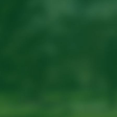
园成功实现极小种
省植物园举办“天际岭论
群合欢..
坛”——植物的..
省植物园举办“天际岭论坛” ——聚焦植物健康智慧与中医养生
2026-03-04
省植物园长沙测试站开启2026年度樱花新品种测试
2026-03-04
省植物园城市生态团队在城市化影响湿地N2O排放及氮循环机制研究中取得进展
2026-03-02
省植物园在珍稀植物金花茶的高值化利用研究领域取得重要进展
2026-02-26