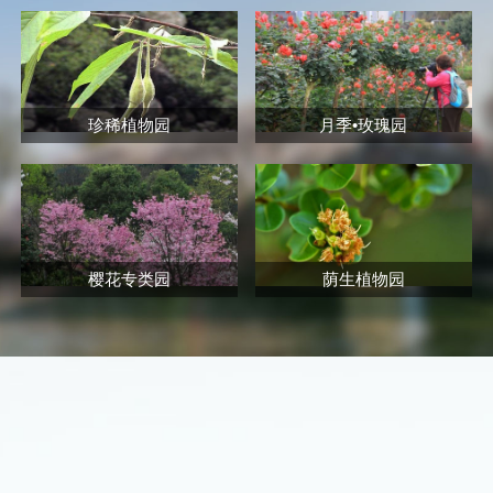
珍稀植物园
月季•玫瑰园
樱花专类园
荫生植物园