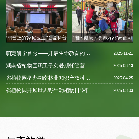
“阳台上的‘家庭医生’”公益科普
“湘约健康・食养万家”药食同
讲座..
源健康..
萌宠研学首秀——开启生命教育的奇妙之旅
2025-11-21
湖南省植物园职工子弟暑期托管营圆满落幕 ——探索自然奥秘，乐享缤纷暑假
2025-08-13
省植物园举办湖南林业知识产权科普宣教活动
2025-04-25
省植物园开展世界野生动植物日“湘”遇奇珍--珍稀野生植物探访之旅活动
2025-03-03