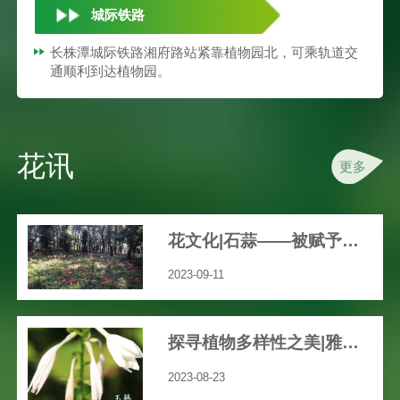
城际铁路
长株潭城际铁路湘府路站紧靠植物园北，可乘轨道交
通顺利到达植物园。
花讯
更多
花文化|石蒜——被赋予众多文艺、神秘色彩的花
2023-09-11
探寻植物多样性之美|雅致之花“玉簪”
2023-08-23