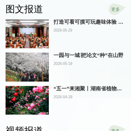
图文报道
更多
打造可看可摸可玩趣味体验 湖南林草科技周在省植物园启动
2026-05-29
一园与一城∣把论文“种”在山野
2026-05-19
“五一”来湘聚丨湖南省植物园邀你探秘“真假”玫瑰，畅游浪漫花海
2026-04-29
视频报道
更多