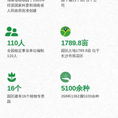
经原国家科委和湖南省
司
人民政府批准创建
110
人
1789.8
亩
全园核定事业单位编制
园区占地1789.8亩 位于
110人
长沙市雨花区
16
个
5100
余种
园区建有16个植物专类
268科1362属5100余种
园