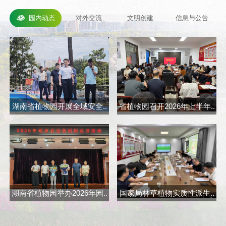
园内动态
对外交流
文明创建
信息与公告
湖南省植物园开展全域安全..
省植物园召开2026年上半年..
省
湖南省植物园举办2026年园..
国家局林草植物实质性派生..
长