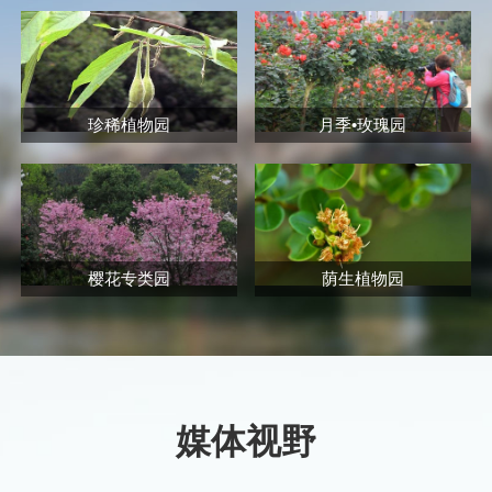
珍稀植物园
月季•玫瑰园
樱花专类园
荫生植物园
媒体视野