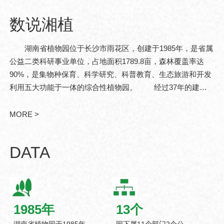
数说湘植
湖南省植物园位于长沙市雨花区，创建于1985年，是省属
公益二类科研事业单位，占地面积1789.8亩，森林覆盖率达
90%，是集物种保育、科学研究、科普教育、生态旅游和开发
利用五大功能于一体的综合性植物园。 经过37年的建
设，现已发展成为中亚热带珍稀濒危植物迁地保育和战略性植
物资源储备基地。湖南省..
MORE >
DATA
1985
年
13
个
湖南省植物园于1985年
园下属11个部门2个公