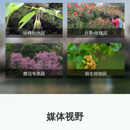
珍稀植物园
月季•玫瑰园
樱花专类园
荫生植物园
媒体视野