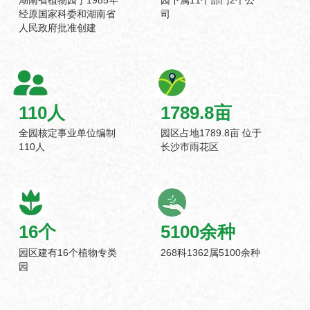
经原国家科委和湖南省
司
人民政府批准创建
110
人
1789.8
亩
全园核定事业单位编制
园区占地1789.8亩 位于
110人
长沙市雨花区
16
个
5100
余种
园区建有16个植物专类
268科1362属5100余种
园