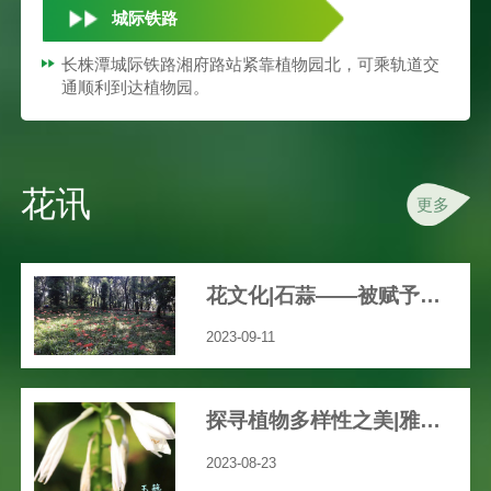
城际铁路
长株潭城际铁路湘府路站紧靠植物园北，可乘轨道交
通顺利到达植物园。
花讯
更多
花文化|石蒜——被赋予众多文艺、神秘色彩的花
2023-09-11
探寻植物多样性之美|雅致之花“玉簪”
2023-08-23