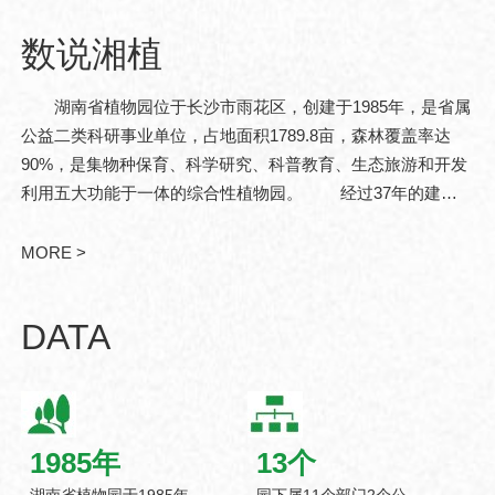
数说湘植
湖南省植物园位于长沙市雨花区，创建于1985年，是省属
公益二类科研事业单位，占地面积1789.8亩，森林覆盖率达
90%，是集物种保育、科学研究、科普教育、生态旅游和开发
利用五大功能于一体的综合性植物园。 经过37年的建
设，现已发展成为中亚热带珍稀濒危植物迁地保育和战略性植
物资源储备基地。湖南省..
MORE >
DATA
1985
年
13
个
湖南省植物园于1985年
园下属11个部门2个公