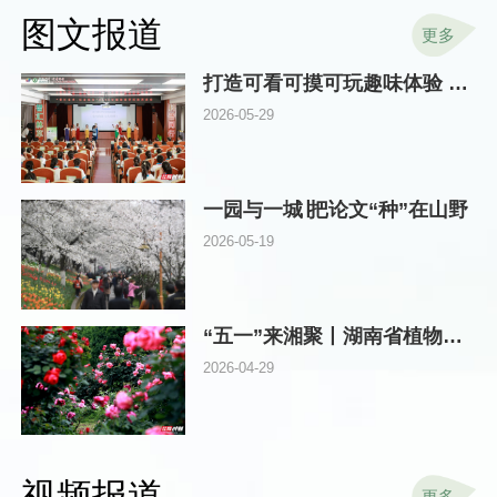
图文报道
更多
打造可看可摸可玩趣味体验 湖南林草科技周在省植物园启动
2026-05-29
一园与一城∣把论文“种”在山野
2026-05-19
“五一”来湘聚丨湖南省植物园邀你探秘“真假”玫瑰，畅游浪漫花海
2026-04-29
视频报道
更多