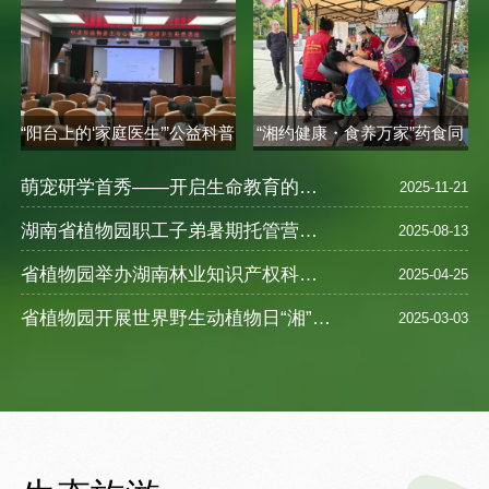
“阳台上的‘家庭医生’”公益科普
“湘约健康・食养万家”药食同
讲座..
源健康..
萌宠研学首秀——开启生命教育的奇妙之旅
2025-11-21
湖南省植物园职工子弟暑期托管营圆满落幕 ——探索自然奥秘，乐享缤纷暑假
2025-08-13
省植物园举办湖南林业知识产权科普宣教活动
2025-04-25
省植物园开展世界野生动植物日“湘”遇奇珍--珍稀野生植物探访之旅活动
2025-03-03