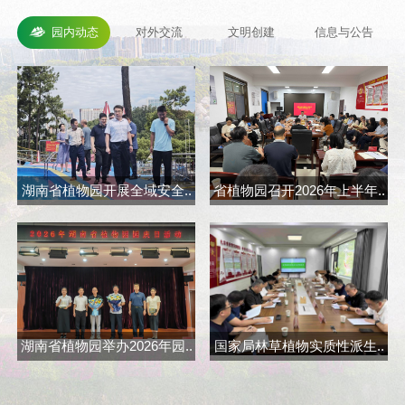
园内动态
对外交流
文明创建
信息与公告
湖南省植物园开展全域安全..
省植物园召开2026年上半年..
省
湖南省植物园举办2026年园..
国家局林草植物实质性派生..
长