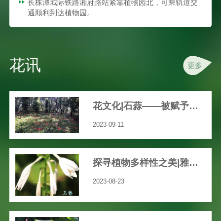
长株潭城际铁路湘府路站紧靠植物园北，可乘轨道交
通顺利到达植物园。
花讯
更多
花文化|石蒜——被赋予众多文艺、神秘色彩的花
2023-09-11
探寻植物多样性之美|雅致之花“玉簪”
2023-08-23