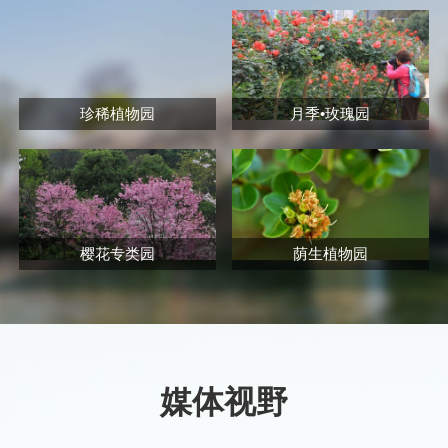
珍稀植物园
月季•玫瑰园
樱花专类园
荫生植物园
媒体视野