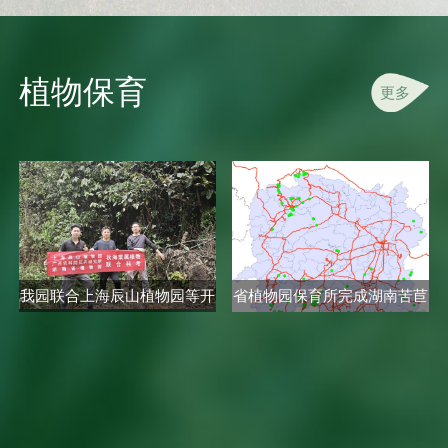
植物保育
更多
我园联合上海辰山植物园等开
省植物园保育所完成湖南苦苣
展秋海..
苔科植..