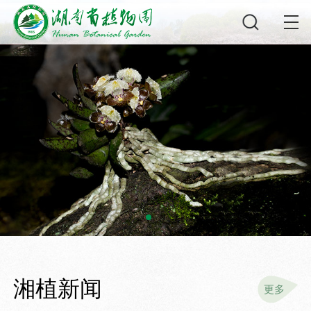
湘植新闻
更多