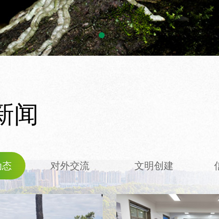
新闻
动态
对外交流
文明创建