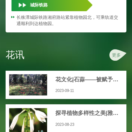
城际铁路
长株潭城际铁路湘府路站紧靠植物园北，可乘轨道交
通顺利到达植物园。
花讯
更多
花文化|石蒜——被赋予众多文艺、神秘色彩的花
2023-09-11
探寻植物多样性之美|雅致之花“玉簪”
2023-08-23