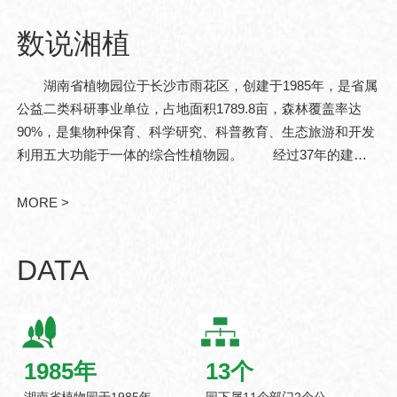
数说湘植
湖南省植物园位于长沙市雨花区，创建于1985年，是省属
公益二类科研事业单位，占地面积1789.8亩，森林覆盖率达
90%，是集物种保育、科学研究、科普教育、生态旅游和开发
利用五大功能于一体的综合性植物园。 经过37年的建
设，现已发展成为中亚热带珍稀濒危植物迁地保育和战略性植
物资源储备基地。湖南省..
MORE >
DATA
1985
年
13
个
湖南省植物园于1985年
园下属11个部门2个公