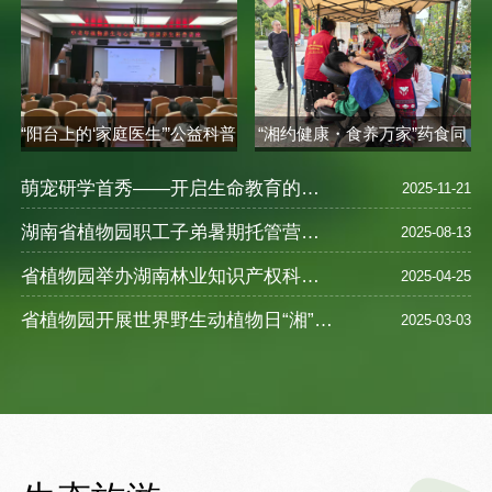
“阳台上的‘家庭医生’”公益科普
“湘约健康・食养万家”药食同
讲座..
源健康..
萌宠研学首秀——开启生命教育的奇妙之旅
2025-11-21
湖南省植物园职工子弟暑期托管营圆满落幕 ——探索自然奥秘，乐享缤纷暑假
2025-08-13
省植物园举办湖南林业知识产权科普宣教活动
2025-04-25
省植物园开展世界野生动植物日“湘”遇奇珍--珍稀野生植物探访之旅活动
2025-03-03