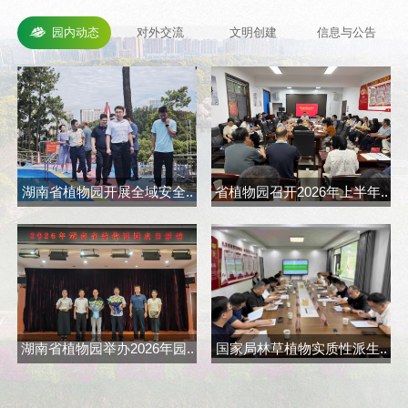
园内动态
对外交流
文明创建
信息与公告
湖南省植物园开展全域安全..
省植物园召开2026年上半年..
省
湖南省植物园举办2026年园..
国家局林草植物实质性派生..
长