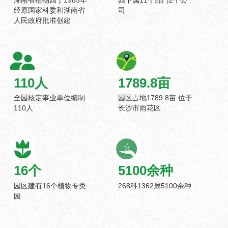
经原国家科委和湖南省
司
人民政府批准创建
110
人
1789.8
亩
全园核定事业单位编制
园区占地1789.8亩 位于
110人
长沙市雨花区
16
个
5100
余种
园区建有16个植物专类
268科1362属5100余种
园