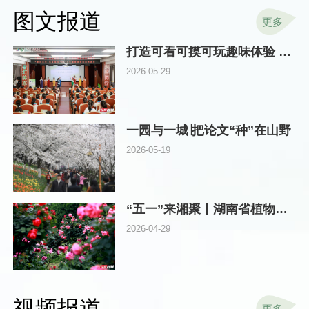
图文报道
更多
打造可看可摸可玩趣味体验 湖南林草科技周在省植物园启动
2026-05-29
一园与一城∣把论文“种”在山野
2026-05-19
“五一”来湘聚丨湖南省植物园邀你探秘“真假”玫瑰，畅游浪漫花海
2026-04-29
视频报道
更多