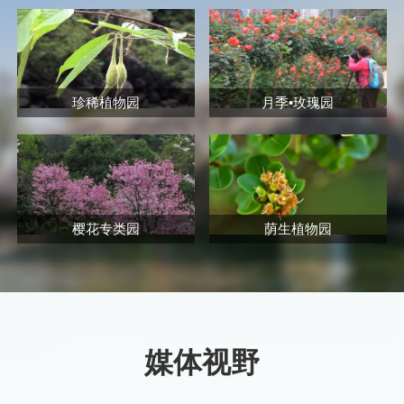
珍稀植物园
月季•玫瑰园
樱花专类园
荫生植物园
媒体视野