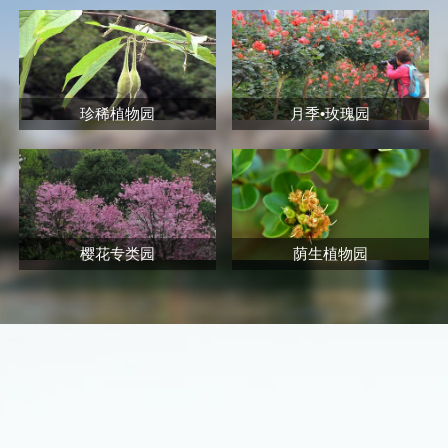
珍稀植物园
月季•玫瑰园
樱花专类园
荫生植物园