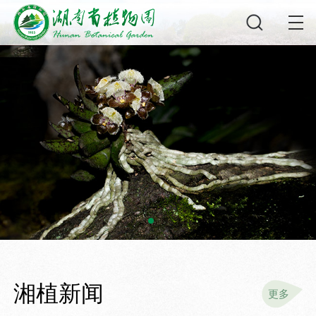
湘植新闻
更多