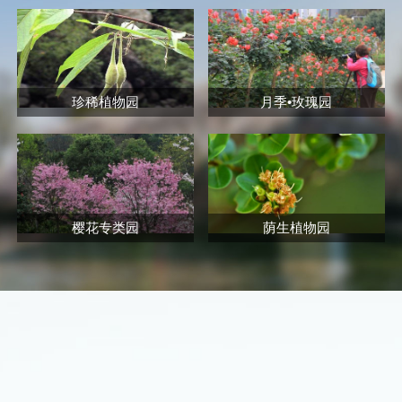
珍稀植物园
月季•玫瑰园
樱花专类园
荫生植物园