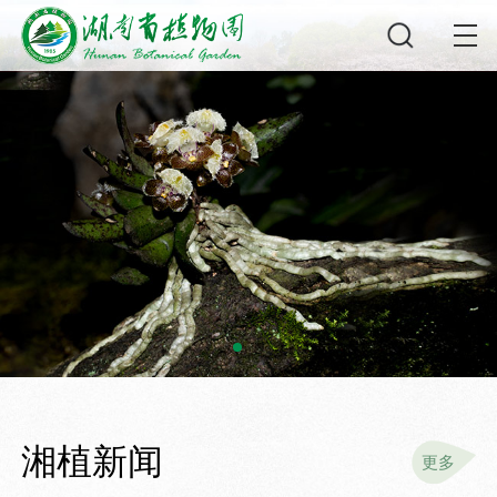
湘植新闻
更多