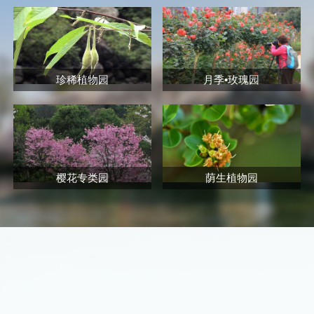
珍稀植物园
月季•玫瑰园
樱花专类园
荫生植物园