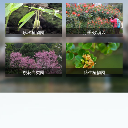
珍稀植物园
月季•玫瑰园
樱花专类园
荫生植物园