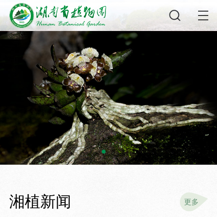
湘植新闻
更多