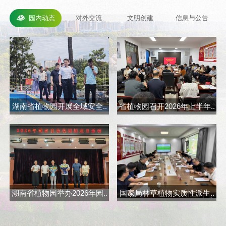
园内动态
对外交流
文明创建
信息与公告
湖南省植物园开展全域安全..
省植物园召开2026年上半年..
省
湖南省植物园举办2026年园..
国家局林草植物实质性派生..
长