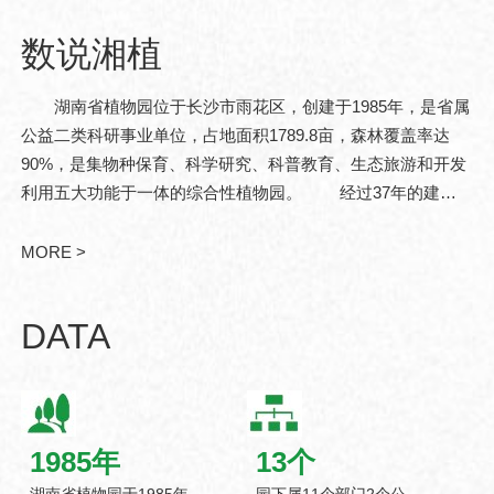
数说湘植
湖南省植物园位于长沙市雨花区，创建于1985年，是省属
公益二类科研事业单位，占地面积1789.8亩，森林覆盖率达
90%，是集物种保育、科学研究、科普教育、生态旅游和开发
利用五大功能于一体的综合性植物园。 经过37年的建
设，现已发展成为中亚热带珍稀濒危植物迁地保育和战略性植
物资源储备基地。湖南省..
MORE >
DATA
1985
年
13
个
湖南省植物园于1985年
园下属11个部门2个公