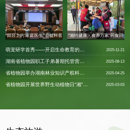
“阳台上的‘家庭医生’”公益科普
“湘约健康・食养万家”药食同
讲座..
源健康..
萌宠研学首秀——开启生命教育的奇妙之旅
2025-11-21
湖南省植物园职工子弟暑期托管营圆满落幕 ——探索自然奥秘，乐享缤纷暑假
2025-08-13
省植物园举办湖南林业知识产权科普宣教活动
2025-04-25
省植物园开展世界野生动植物日“湘”遇奇珍--珍稀野生植物探访之旅活动
2025-03-03