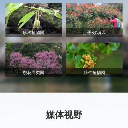
珍稀植物园
月季•玫瑰园
樱花专类园
荫生植物园
媒体视野