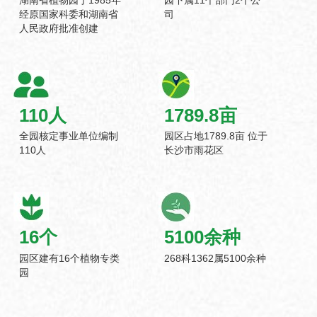
经原国家科委和湖南省
司
人民政府批准创建
110
人
1789.8
亩
全园核定事业单位编制
园区占地1789.8亩 位于
110人
长沙市雨花区
16
个
5100
余种
园区建有16个植物专类
268科1362属5100余种
园