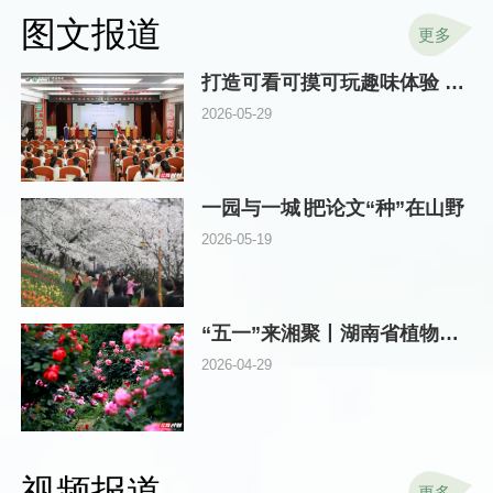
图文报道
更多
打造可看可摸可玩趣味体验 湖南林草科技周在省植物园启动
2026-05-29
一园与一城∣把论文“种”在山野
2026-05-19
“五一”来湘聚丨湖南省植物园邀你探秘“真假”玫瑰，畅游浪漫花海
2026-04-29
视频报道
更多