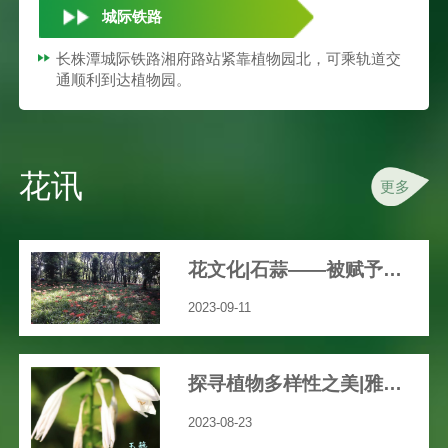
城际铁路
长株潭城际铁路湘府路站紧靠植物园北，可乘轨道交
通顺利到达植物园。
花讯
更多
花文化|石蒜——被赋予众多文艺、神秘色彩的花
2023-09-11
探寻植物多样性之美|雅致之花“玉簪”
2023-08-23