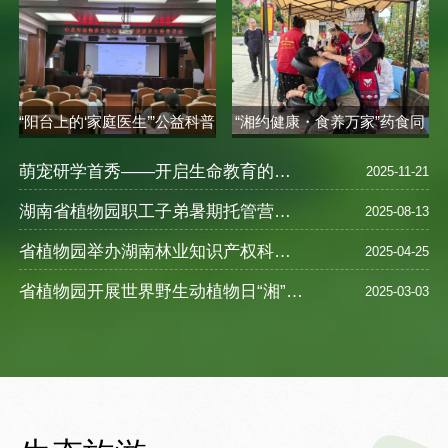
“阳台上的‘家庭医生’”公益科普
“湘约健康・食养万家”药食同
讲座..
源健康..
萌宠研学首秀——开启生命教育的奇妙之旅
2025-11-21
湖南省植物园职工子弟暑期托管营圆满落幕 ——探索自然奥秘，乐享缤纷暑假
2025-08-13
省植物园举办湖南林业知识产权科普宣教活动
2025-04-25
省植物园开展世界野生动植物日“湘”遇奇珍--珍稀野生植物探访之旅活动
2025-03-03