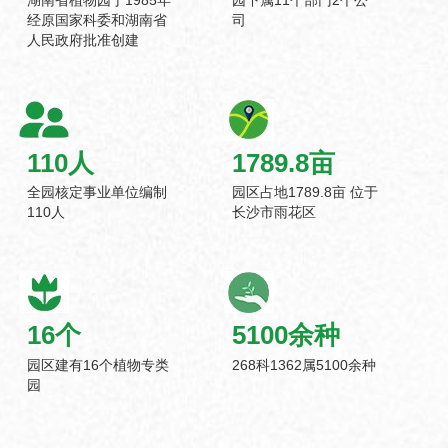
经原国家科委和湖南省
司
人民政府批准创建
110
人
1789.8
亩
全园核定事业单位编制
园区占地1789.8亩 位于
110人
长沙市雨花区
16
个
5100
余种
园区建有16个植物专类
268科1362属5100余种
园