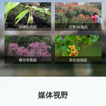
珍稀植物园
月季•玫瑰园
樱花专类园
荫生植物园
媒体视野