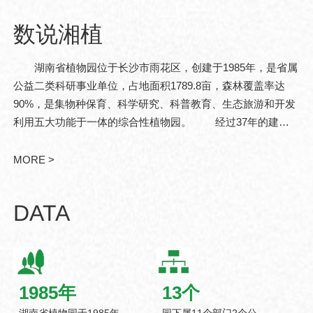
数说湘植
湖南省植物园位于长沙市雨花区，创建于1985年，是省属
公益二类科研事业单位，占地面积1789.8亩，森林覆盖率达
90%，是集物种保育、科学研究、科普教育、生态旅游和开发
利用五大功能于一体的综合性植物园。 经过37年的建
设，现已发展成为中亚热带珍稀濒危植物迁地保育和战略性植
物资源储备基地。湖南省..
MORE >
DATA
1985
年
13
个
湖南省植物园于1985年
园下属11个部门2个公