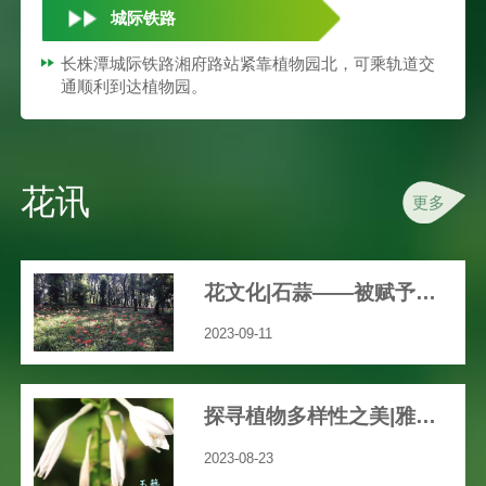
城际铁路
长株潭城际铁路湘府路站紧靠植物园北，可乘轨道交
通顺利到达植物园。
花讯
更多
花文化|石蒜——被赋予众多文艺、神秘色彩的花
2023-09-11
探寻植物多样性之美|雅致之花“玉簪”
2023-08-23