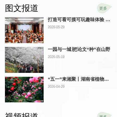
图文报道
更多
打造可看可摸可玩趣味体验 湖南林草科技周在省植物园启动
2026-05-29
一园与一城∣把论文“种”在山野
2026-05-19
“五一”来湘聚丨湖南省植物园邀你探秘“真假”玫瑰，畅游浪漫花海
2026-04-29
视频报道
更多