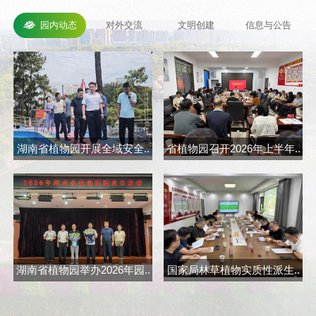
园内动态
对外交流
文明创建
信息与公告
湖南省植物园开展全域安全..
省植物园召开2026年上半年..
省
湖南省植物园举办2026年园..
国家局林草植物实质性派生..
长