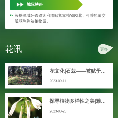
城际铁路
长株潭城际铁路湘府路站紧靠植物园北，可乘轨道交
通顺利到达植物园。
花讯
更多
花文化|石蒜——被赋予众多文艺、神秘色彩的花
2023-09-11
探寻植物多样性之美|雅致之花“玉簪”
2023-08-23