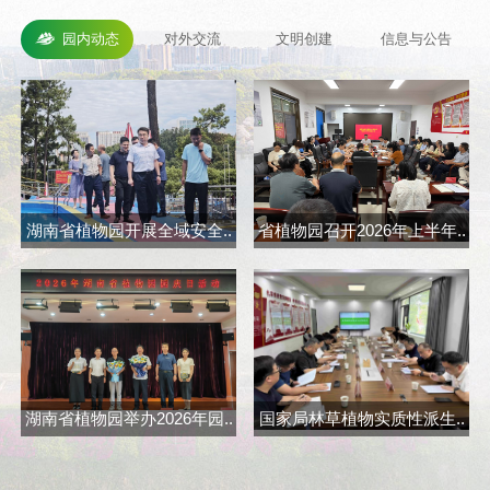
园内动态
对外交流
文明创建
信息与公告
湖南省植物园开展全域安全..
省植物园召开2026年上半年..
省
湖南省植物园举办2026年园..
国家局林草植物实质性派生..
长