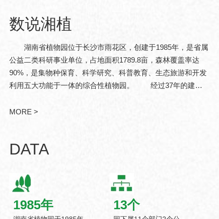
数说湘植
湖南省植物园位于长沙市雨花区，创建于1985年，是省属
公益二类科研事业单位，占地面积1789.8亩，森林覆盖率达
90%，是集物种保育、科学研究、科普教育、生态旅游和开发
利用五大功能于一体的综合性植物园。 经过37年的建
设，现已发展成为中亚热带珍稀濒危植物迁地保育和战略性植
物资源储备基地。湖南省..
MORE >
DATA
1985
年
13
个
湖南省植物园于1985年
园下属11个部门2个公