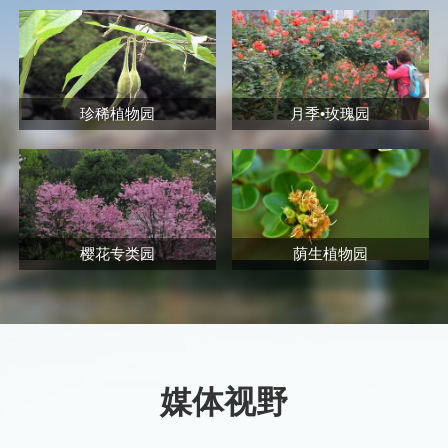
珍稀植物园
月季•玫瑰园
樱花专类园
荫生植物园
媒体视野