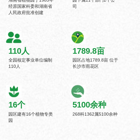
经原国家科委和湖南省
司
人民政府批准创建
110
人
1789.8
亩
全园核定事业单位编制
园区占地1789.8亩 位于
110人
长沙市雨花区
16
个
5100
余种
园区建有16个植物专类
268科1362属5100余种
园