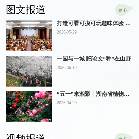
图文报道
更多
打造可看可摸可玩趣味体验 湖南林草科技周在省植物园启动
2026-05-29
一园与一城∣把论文“种”在山野
2026-05-19
“五一”来湘聚丨湖南省植物园邀你探秘“真假”玫瑰，畅游浪漫花海
2026-04-29
视频报道
更多