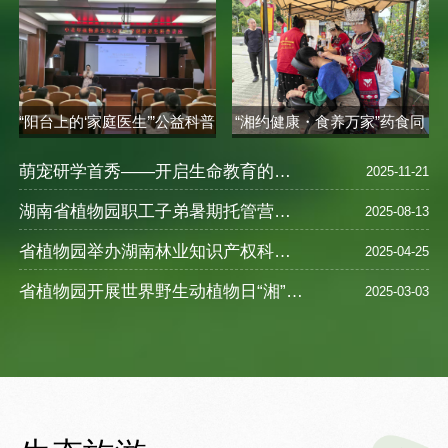
“阳台上的‘家庭医生’”公益科普
“湘约健康・食养万家”药食同
讲座..
源健康..
萌宠研学首秀——开启生命教育的奇妙之旅
2025-11-21
湖南省植物园职工子弟暑期托管营圆满落幕 ——探索自然奥秘，乐享缤纷暑假
2025-08-13
省植物园举办湖南林业知识产权科普宣教活动
2025-04-25
省植物园开展世界野生动植物日“湘”遇奇珍--珍稀野生植物探访之旅活动
2025-03-03