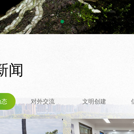
新闻
动态
对外交流
文明创建