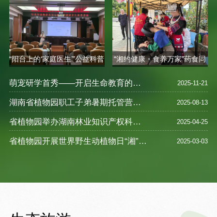
“阳台上的‘家庭医生’”公益科普
“湘约健康・食养万家”药食同
讲座..
源健康..
萌宠研学首秀——开启生命教育的奇妙之旅
2025-11-21
湖南省植物园职工子弟暑期托管营圆满落幕 ——探索自然奥秘，乐享缤纷暑假
2025-08-13
省植物园举办湖南林业知识产权科普宣教活动
2025-04-25
省植物园开展世界野生动植物日“湘”遇奇珍--珍稀野生植物探访之旅活动
2025-03-03