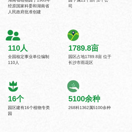
经原国家科委和湖南省
司
人民政府批准创建
110
人
1789.8
亩
全园核定事业单位编制
园区占地1789.8亩 位于
110人
长沙市雨花区
16
个
5100
余种
园区建有16个植物专类
268科1362属5100余种
园