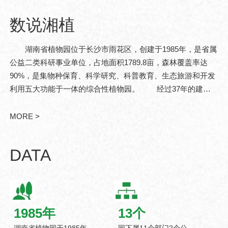
数说湘植
湖南省植物园位于长沙市雨花区，创建于1985年，是省属
公益二类科研事业单位，占地面积1789.8亩，森林覆盖率达
90%，是集物种保育、科学研究、科普教育、生态旅游和开发
利用五大功能于一体的综合性植物园。 经过37年的建
设，现已发展成为中亚热带珍稀濒危植物迁地保育和战略性植
物资源储备基地。湖南省..
MORE >
DATA
1985
年
13
个
湖南省植物园于1985年
园下属11个部门2个公