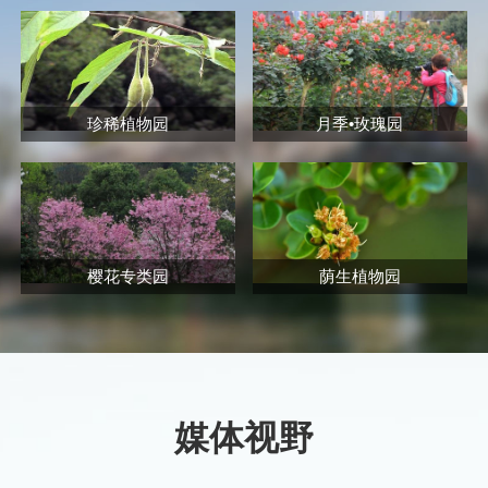
珍稀植物园
月季•玫瑰园
樱花专类园
荫生植物园
媒体视野