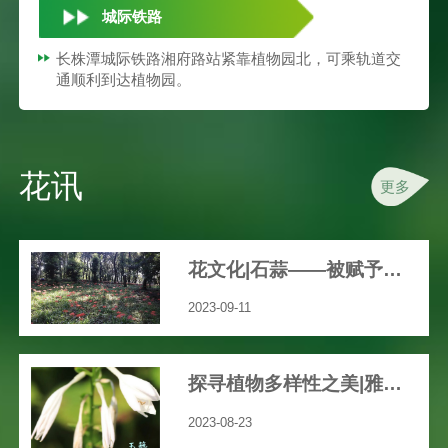
城际铁路
长株潭城际铁路湘府路站紧靠植物园北，可乘轨道交
通顺利到达植物园。
花讯
更多
花文化|石蒜——被赋予众多文艺、神秘色彩的花
2023-09-11
探寻植物多样性之美|雅致之花“玉簪”
2023-08-23