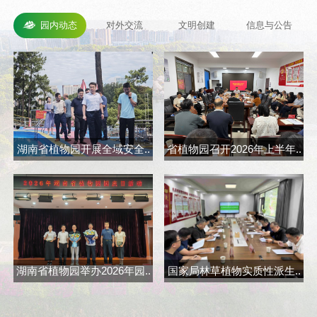
园内动态
对外交流
文明创建
信息与公告
湖南省植物园开展全域安全..
省植物园召开2026年上半年..
省
湖南省植物园举办2026年园..
国家局林草植物实质性派生..
长