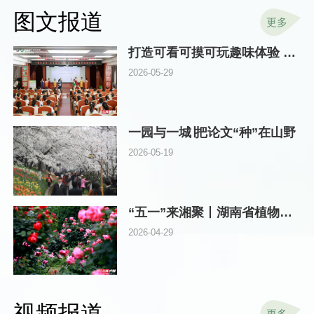
图文报道
更多
打造可看可摸可玩趣味体验 湖南林草科技周在省植物园启动
2026-05-29
一园与一城∣把论文“种”在山野
2026-05-19
“五一”来湘聚丨湖南省植物园邀你探秘“真假”玫瑰，畅游浪漫花海
2026-04-29
视频报道
更多